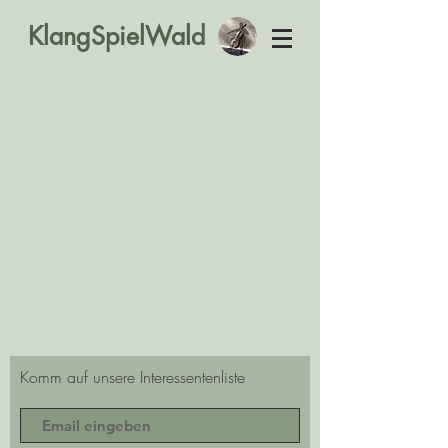
KlangSpielWald
Komm auf unsere Interessentenliste