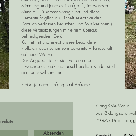
Stimmung und Jahreszeit aufgreift, im wahrsten
Sinne zu, Zusammenklang führt und diese
Elemente folglich als Einheit erlebt werden.
Dadurch verlassen Besucher (und Musikerinnen!)
diese Veranstaltungen mit einem überaus
befriedigendem Gefühl.
Kommt mit und erlebt unsere besondere –
vielleicht euch schon sehr bekannte – Landschaft
auf neue Weise.
Das Angebot richtet sich vor allem an
Erwachsene. Lauf- und lauschfreudige Kinder sind
aber sehr willkommen.
Preise je nach Umfang, auf Anfrage.
KlangSpielWald
post@klangspielwa
79875 Dachsberg,
enliste
Absenden
Kontakt